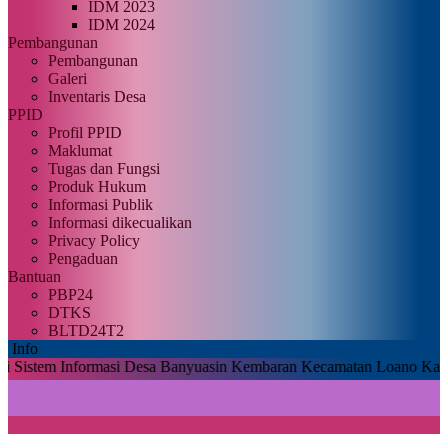
IDM 2023
IDM 2024
Pembangunan
Pembangunan
Galeri
Inventaris Desa
PPID
Profil PPID
Maklumat
Tugas dan Fungsi
Produk Hukum
Informasi Publik
Informasi dikecualikan
Privacy Policy
Pengaduan
Bantuan
PBP24
DTKS
BLTD24T2
Info
Informasi Desa Banyuasin Kembaran Kecamatan Loano Kabupaten Pur