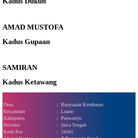
Kadus Dukuh
AMAD MUSTOFA
Kadus Gupaan
SAMIRAN
Kadus Ketawang
Desa
:
Banyuasin Kembaran
Kecamatan
:
Loano
Kabupaten
:
Purworejo
Provinsi
:
Jawa Tengah
Kode Pos
:
54181